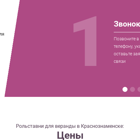
1
Звоно
ля
Позвоните в
и
телефону, ук
оставьте за
связи
Рольставни для веранды в Краснознаменске:
Цены