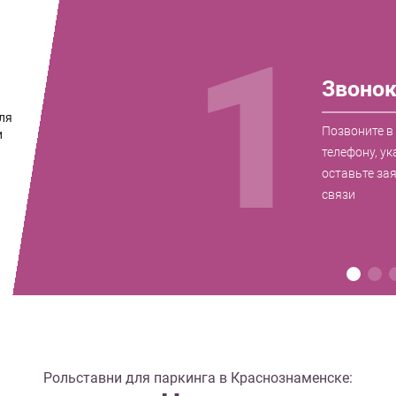
1
Звоно
ля
Позвоните в
и
телефону, ук
оставьте за
связи
Рольставни для паркинга в Краснознаменске: