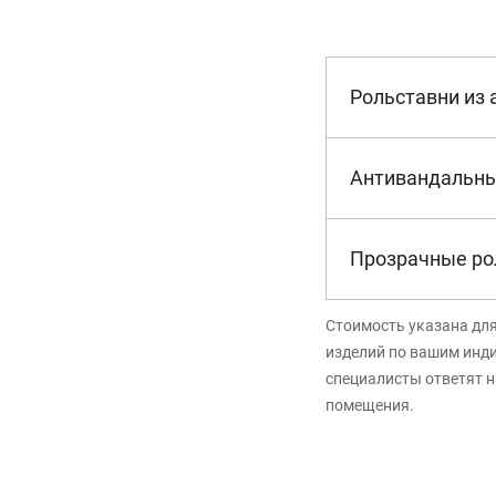
Рольставни из
Антивандальны
Прозрачные ро
Стоимость указана дл
изделий по вашим инд
специалисты ответят н
помещения.